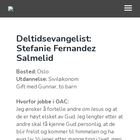
Deltidsevangelist:
OM OAC
Stefanie Fernandez
GI EN GAVE
Salmelid
BLI INVOLVERT
Bosted:
Oslo
RESSURSER
Utdannelse:
Siviløkonom
Gift med Gunnar, to barn
NETTBUTIKK
Hvorfor jobbe i OAC:
KONTAKT OSS
Jeg ønsker å fortelle andre om Jesus og at
de er høyt elsket av Gud. Jeg lengter etter at
TRO
andre skal få kjenne Gud personlig, at de
blir frelst og kommer til himmelen og ha
MIN SIDE
evig liv. Vi jager etter mange ting i livet, men