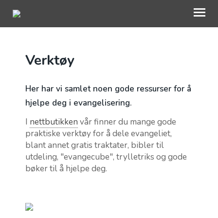
Verktøy
OM OAC
GI EN GAVE
Her har vi samlet noen gode ressurser for å
BLI INVOLVERT
hjelpe deg i evangelisering.
RESSURSER
I
nettbutikken
vår finner du mange gode
praktiske verktøy for å dele evangeliet,
NETTBUTIKK
blant annet gratis traktater, bibler til
utdeling, "evangecube", trylletriks og gode
KONTAKT OSS
bøker til å hjelpe deg.
TRO
MIN SIDE