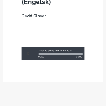
(Engelsk)
David Glover
Keeping going and finishing well, David Glover
00:00
00:00