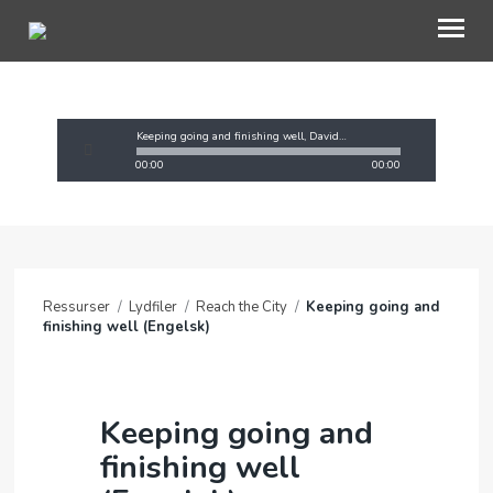
OM OAC
Keeping going and finishing well, David Glover
00:00
00:00
GI EN GAVE
BLI INVOLVERT
RESSURSER
Ressurser
/
Lydfiler
/
Reach the City
/
Keeping going and
NETTBUTIKK
finishing well (Engelsk)
KONTAKT OSS
TRO
Keeping going and
finishing well
MIN SIDE