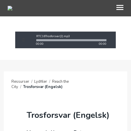
OM OAC
RTC16Trosforsvar(2).mp3
00:00
00:00
GI EN GAVE
BLI INVOLVERT
RESSURSER
Ressurser
/
Lydfiler
/
Reach the
NETTBUTIKK
City
/
Trosforsvar (Engelsk)
KONTAKT OSS
TRO
Trosforsvar (Engelsk)
MIN SIDE