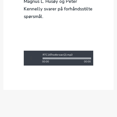
Magnus L. Husøy og Peter
Kennelly svarer på forhåndsstilte
spørsmål.
RTC16Trosforsvar(2).mp3
00:00
00:00