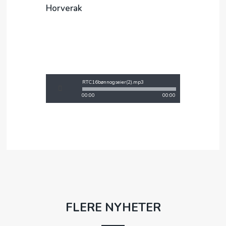
Horverak
RTC16bønnogseier(2).mp3
00:00
00:00
FLERE NYHETER