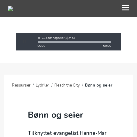
OM OAC
RTC16bønnogseier(2).mp3
00:00
00:00
GI EN GAVE
BLI INVOLVERT
RESSURSER
Ressurser
/
Lydfiler
/
Reach the City
/
Bønn og seier
NETTBUTIKK
KONTAKT OSS
Bønn og seier
TRO
MIN SIDE
Tilknyttet evangelist Hanne-Mari