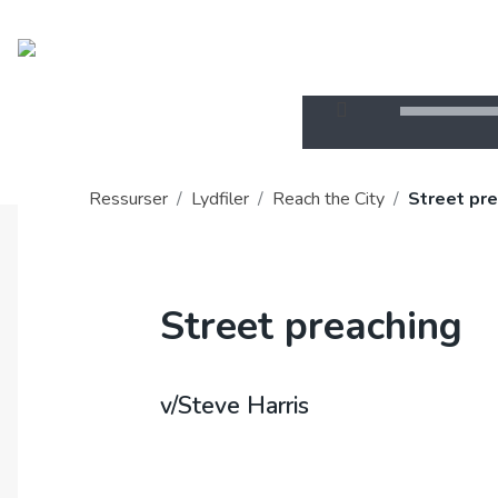
OM OAC
GI EN GAVE
Ressurser
/
Lydfiler
/
Reach the City
/
Street pr
Street preaching
v/Steve Harris