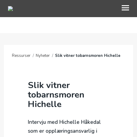
OM OAC
GI EN GAVE
Ressurser
/
Nyheter
/
Slik vitner tobarnsmoren Hichelle
BLI INVOLVERT
RESSURSER
Slik vitner
NETTBUTIKK
tobarnsmoren
Hichelle
KONTAKT OSS
TRO
Intervju med Hichelle Håkedal
MIN SIDE
som er opplæringsansvarlig i