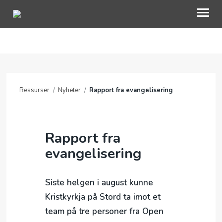
OM OAC
GI EN GAVE
Ressurser
/
Nyheter
/
Rapport fra evangelisering
BLI INVOLVERT
RESSURSER
Rapport fra
NETTBUTIKK
evangelisering
KONTAKT OSS
Siste helgen i august kunne
TRO
Kristkyrkja på Stord ta imot et
MIN SIDE
team på tre personer fra Open