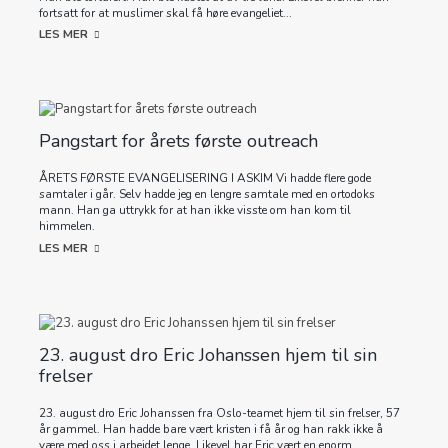
fortsatt for at muslimer skal få høre evangeliet...
LES MER
Pangstart for årets første outreach
ÅRETS FØRSTE EVANGELISERING I ASKIM Vi hadde flere gode
samtaler i går. Selv hadde jeg en lengre samtale med en ortodoks
mann. Han ga uttrykk for at han ikke visste om han kom til
himmelen.
LES MER
23. august dro Eric Johanssen hjem til sin
frelser
23. august dro Eric Johanssen fra Oslo-teamet hjem til sin frelser, 57
år gammel. Han hadde bare vært kristen i få år og han rakk ikke å
være med oss i arbeidet lenge. Likevel har Eric vært en enorm