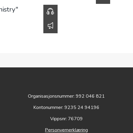
00:00
2. Timoteus
v/ Marten Holmes
00:00
welve top tips for a tip top ministry"
v/ Marten Holmes
00:00
00:00
Organisasjonsnummer: 992 046 821