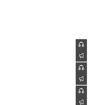
BLI INVOLVERT
RESSURSER
NETTBUTIKK
018
2017
2016
2015
Tjeneren
v/ Kenneth Rosenblad
00:00
Såmannen
v/ Miriam Kloster