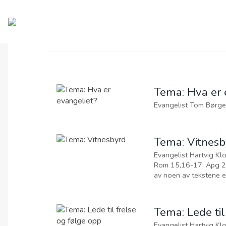
OM OAC
GI EN GAVE
2026
2025
2024
2023
2022
2021
2019
2
Tema: H
00:00
Evangelist Hartvig Kloster. Tekster: Apg
Rom 15,16-17, Apg 26, Joh 9,24, Hebr 1