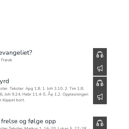
BLI INVOLVERT
RESSURSER
NETTBUTIKK
018
2017
2016
2015
va er evangeliet?
Evangelist Tom Børge Frøvik
00:00
Tema: Vitnesbyrd
 1,8, 1. Joh 3,10, 2. Tim 1,8,
1,4-5, Åp 1,2. Opplesningen