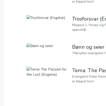
00:00
The Passion 
Evangelist Peter Kennelly Jona kap 2-
00:00
Tro
Magnus L. Husøy og Peter Kennel
00:00
Tilknyttet eva
00:00
Tema: The Passion for 
Evangelist Peter Kennelly Jona kap 3,