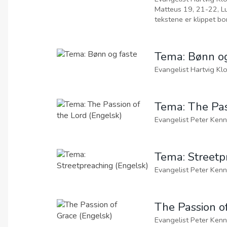
00:00
av noen
Tema: Lede til 
Evangelist Hartvig Kloster Tekster: Mark
Matteus 19, 21-22, Lukas 9, 59-
00:00
Te
00:00
Tema: The Passion of 
Evangelis
00:00
Tema: Streetp