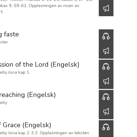
00:00
 av tekstene er klippet bort.
frelse og følge opp
us 1, 16-20, Lukas 5, 27-28,
62. Opplesningen av noen av
00:00
tekstene er klippet bort.
ma: Bønn og faste
Evangelist Hartvig Kloster
00:00
the Lord (Engelsk)
t Peter Kennelly Jona kap 1.
00:00
reaching (Engelsk)