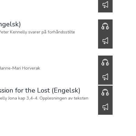
Evangelist Peter Kennelly
00:00
of Grace (Engelsk)
3,3. Opplesningen av teksten
er klippet bort.
00:00
sforsvar (Engelsk)
ly svarer på forhåndsstilte
spørsmål.
00:00
Bønn og seier
ngelist Hanne-Mari Horverak
00:00
the Lost (Engelsk)
4-4. Opplesningen av teksten